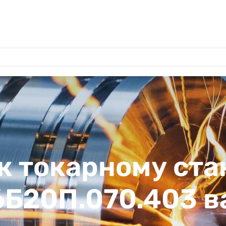
к токарному ста
6Б20П.070.403 в