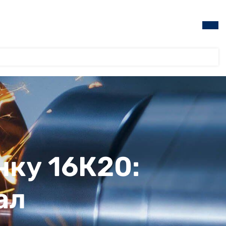
нку 16К20:
ал