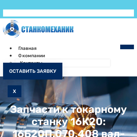
Главная
О компании
Контакты
Как заказать
ОСТАВИТЬ ЗАЯВКУ
Запчасти к станкам
X
Запчасти к токарному
станку 16К20:
16Б20П.070.408 вал-