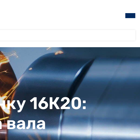
нку 16К20:
 вала