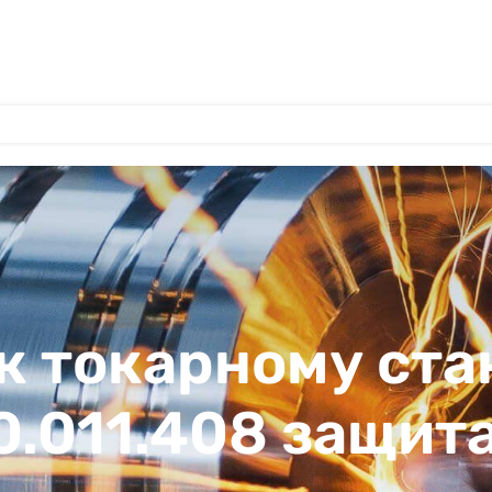
к токарному ста
0.011.408 защита