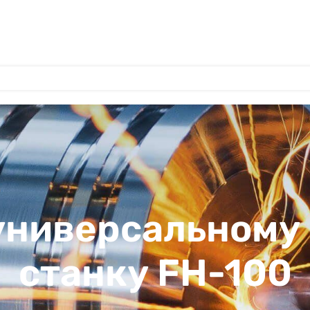
 универсальному
станку FH-100