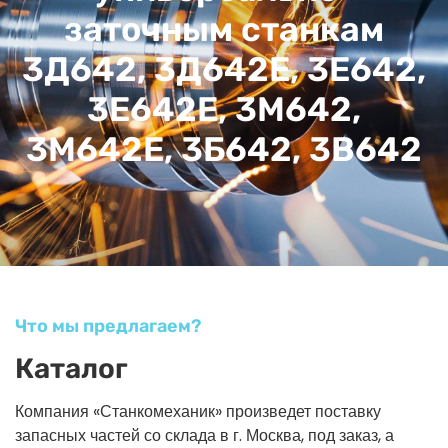
заточным станкам
3Д642, 3Д642Е, 3Е642,
3Е642Е, 3М642,
3М642Е, 3Б642, 3В642
Что мы предлагаем?
Каталог
Компания «Станкомеханик» произведет поставку
запасных частей со склада в г. Москва, под заказ, а