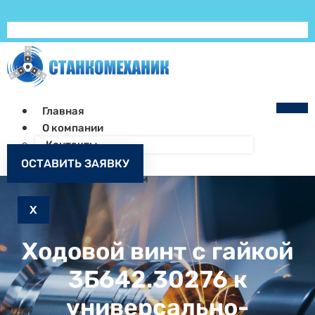
Главная
О компании
Контакты
Как заказать
ОСТАВИТЬ ЗАЯВКУ
Запчасти к станкам
X
Ходовой винт с гайкой
3Б642.30276 к
универсально-