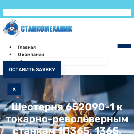
Главная
О компании
Контакты
Как заказать
ОСТАВИТЬ ЗАЯВКУ
Запчасти к станкам
X
Шестерня 652090-1 к
токарно-револьверным
станкам 1П365, 1365,