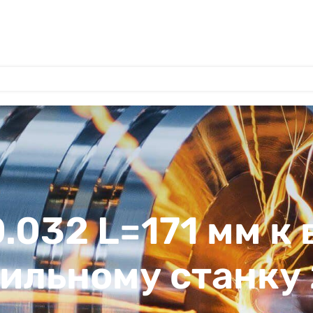
.032 L=171 мм к
ильному станку