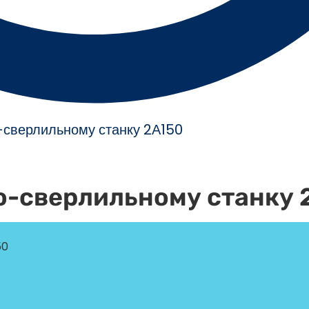
о-сверлильному станку 2А150
о-сверлильному станку 
50