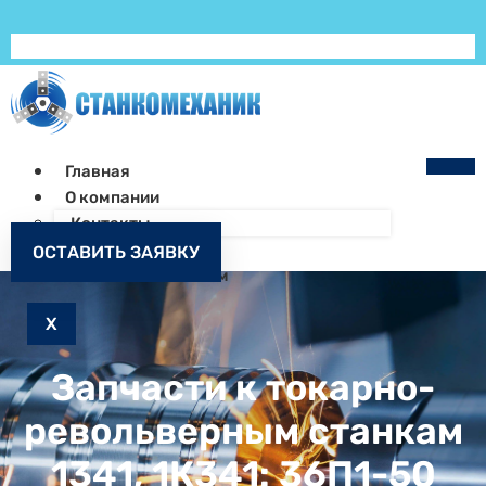
Главная
О компании
Контакты
Как заказать
ОСТАВИТЬ ЗАЯВКУ
Запчасти к станкам
X
Запчасти к токарно-
револьверным станкам
1341, 1К341: 36П1-50