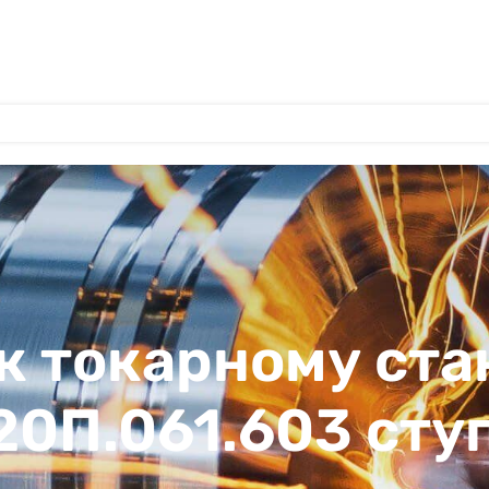
к токарному ста
20П.061.603 сту