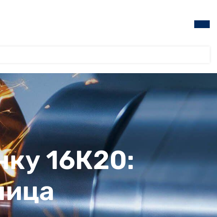
нку 16К20:
пица