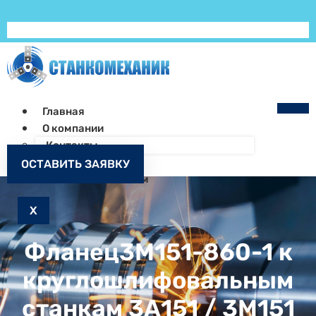
Главная
О компании
Контакты
Как заказать
ОСТАВИТЬ ЗАЯВКУ
Запчасти к станкам
X
Фланец3М151-860-1 к
круглошлифовальным
станкам 3А151 / 3М151