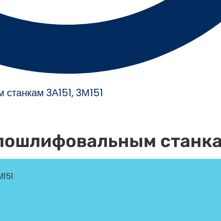
 станкам 3А151, 3М151
углошлифовальным станк
М151