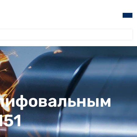
шлифовальным
151