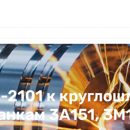
1-2101 к кругло
анкам 3А151, 3М