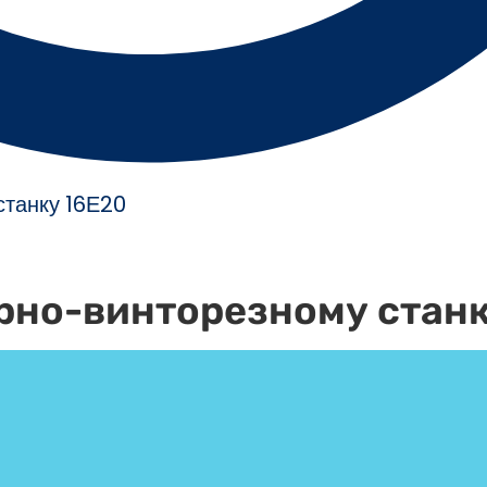
станку 16Е20
арно-винторезному стан