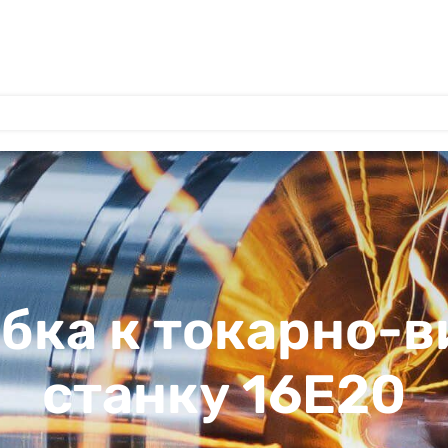
бка к токарно-
станку 16Е20