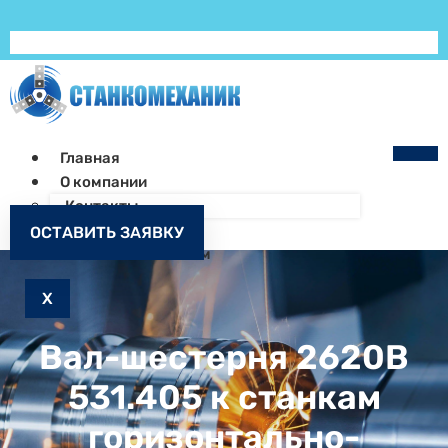
Главная
О компании
Контакты
Как заказать
ОСТАВИТЬ ЗАЯВКУ
Запчасти к станкам
X
Вал-шестерня 2620В
531.405 к станкам
горизонтально-