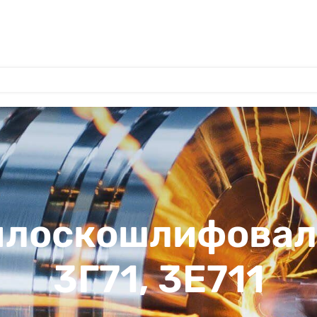
 плоскошлифова
3Г71, 3Е711