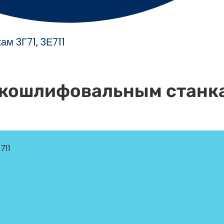
м 3Г71, 3Е711
скошлифовальным станка
711