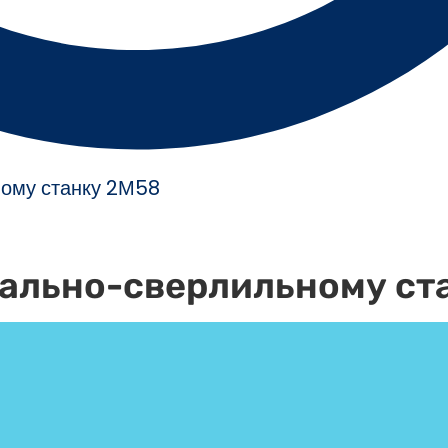
ному станку 2М58
иально-сверлильному ст