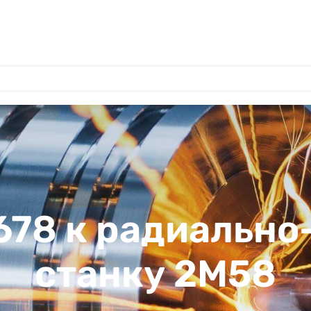
678 к радиальн
станку 2М58