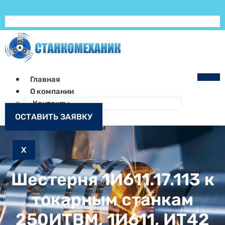
Главная
О компании
Контакты
Как заказать
ОСТАВИТЬ ЗАЯВКУ
Запчасти к станкам
X
Шестерня 1И611.17.113 к
токарным станкам
250ИТВМ, 1И611, ИТ42