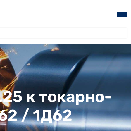
25 к токарно-
62 / 1Д62