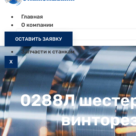
Главная
О компании
Контакты
ОСТАВИТЬ ЗАЯВКУ
Как заказать
Запчасти к станкам
X
0288Л шестер
винторез