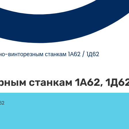
но-винторезным станкам 1А62 / 1Д62
арным станкам 1А62, 1Д6
62