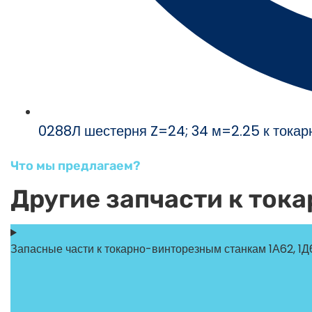
0288Л шестерня Z=24; 34 м=2.25 к токар
Что мы предлагаем?
Другие запчасти к ток
Запасные части к токарно-винторезным станкам 1А62, 1Д