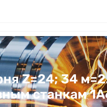
ня Z=24; 34 м=2.
ным станкам 1А