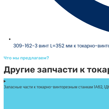
309-162-3 винт L=352 мм к токарно-винт
Что мы предлагаем?
Другие запчасти к ток
Запасные части к токарно-винторезным станкам 1А62, 1Д