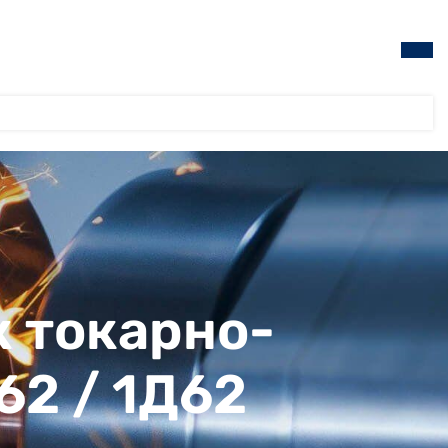
к токарно-
62 / 1Д62