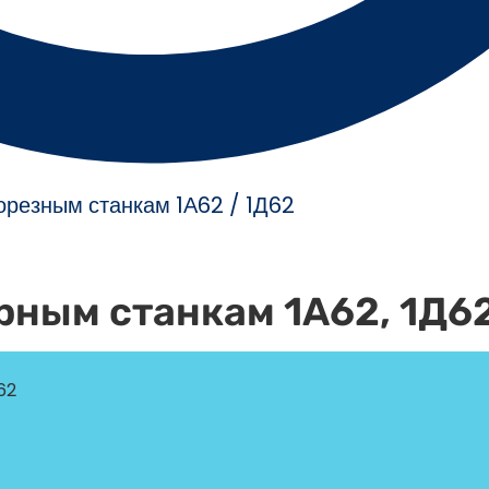
орезным станкам 1А62 / 1Д62
арным станкам 1А62, 1Д6
62