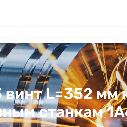
 винт L=352 мм 
ным станкам 1А