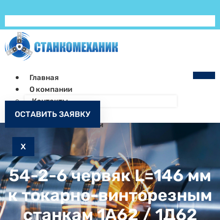
Главная
О компании
Контакты
Как заказать
ОСТАВИТЬ ЗАЯВКУ
Запчасти к станкам
X
54-2-6 червяк L=146 мм
к токарно-винторезным
станкам 1А62 / 1Д62