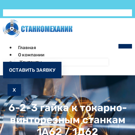
Главная
О компании
Контакты
Как заказать
ОСТАВИТЬ ЗАЯВКУ
Запчасти к станкам
X
6-2-3 гайка к токарно-
винторезным станкам
1А62 / 1Д62