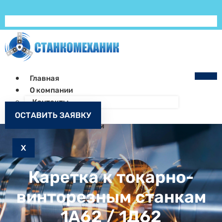
Главная
О компании
Контакты
Как заказать
ОСТАВИТЬ ЗАЯВКУ
Запчасти к станкам
X
Каретка к токарно-
винторезным станкам
1А62 / 1Д62